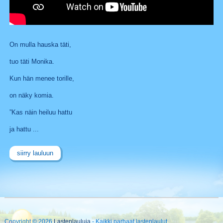
On mulla hauska täti,
tuo täti Monika.
Kun hän menee torille,
on näky komia.
”Kas näin heiluu hattu
ja hattu ...
siirry lauluun
Copyright © 2026
Lastenlauluja
- Kaikki parhaat lastenlaulut