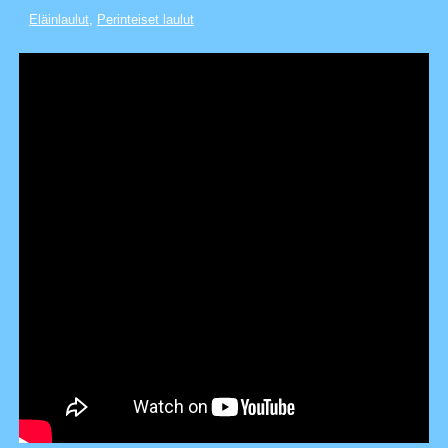
Eläinlaulut
,
Perinteiset laulut