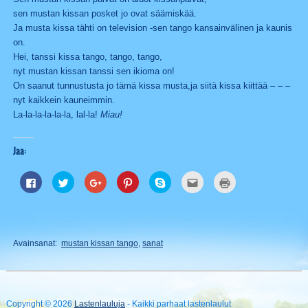
sen mustan kissan posket jo ovat säämiskää.
Ja musta kissa tähti on television -sen tango kansainvälinen ja kaunis
on.
Hei, tanssi kissa tango, tango, tango,
nyt mustan kissan tanssi sen ikioma on!
On saanut tunnustusta jo tämä kissa musta,ja siitä kissa kiittää – – –
nyt kaikkein kauneimmin.
La-la-la-la-la-la, lal-la!
Miau!
Jaa:
Jaa
Jaa
Jaa
Jaa
Jaa
Lähetä
Tulosta(Avautuu
Facebookissa(Avautuu
Twitterissä(Avautuu
Google+
Pinterest
Skypessä(Avautuu
tämä
uudessa
uudessa
uudessa
palvelussa(Avautuu
palvelussa(Avautuu
uudessa
kaverille
ikkunassa)
ikkunassa)
ikkunassa)
uudessa
uudessa
ikkunassa)
sähköpostitse(Avautuu
ikkunassa)
ikkunassa)
uudessa
ikkunassa)
Avainsanat:
mustan kissan tango
,
sanat
Copyright © 2026
Lastenlauluja
- Kaikki parhaat lastenlaulut