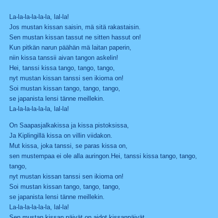
La-la-la-la-la-la, lal-la!
Jos mustan kissan saisin, mä sitä rakastaisin.
Sen mustan kissan tassut ne sitten hassut on!
Kun pitkän narun päähän mä laitan paperin,
niin kissa tanssii aivan tangon askelin!
Hei, tanssi kissa tango, tango, tango,
nyt mustan kissan tanssi sen ikioma on!
Soi mustan kissan tango, tango, tango,
se japanista lensi tänne meillekin.
La-la-la-la-la-la, lal-la!
On Saapasjalkakissa ja kissa pistoksissa,
Ja Kiplingillä kissa on villin viidakon.
Mut kissa, joka tanssi, se paras kissa on,
sen mustempaa ei ole alla auringon.Hei, tanssi kissa tango, tango,
tango,
nyt mustan kissan tanssi sen ikioma on!
Soi mustan kissan tango, tango, tango,
se japanista lensi tänne meillekin.
La-la-la-la-la-la, lal-la!
Sen mustan kissan päivät on aidot kissanpäivät,